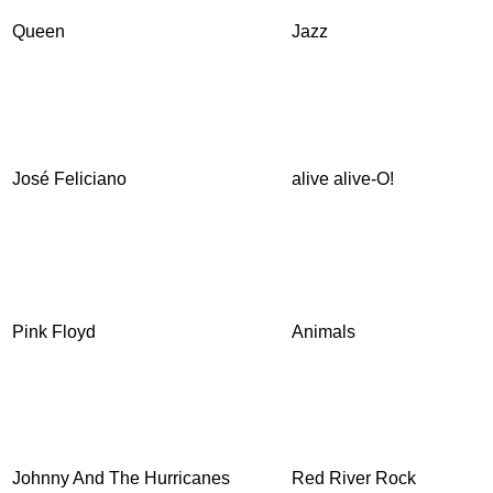
Queen
Jazz
José Feliciano
alive alive-O!
Pink Floyd
Animals
Johnny And The Hurricanes
Red River Rock