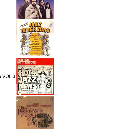
 VOL.3
r